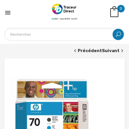
0

Précédent
Suivant