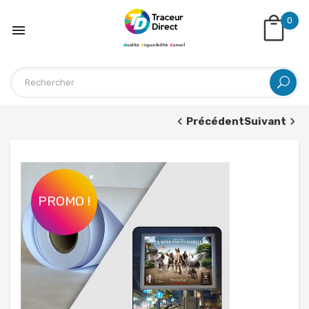
0

Précédent
Suivant
PROMO !