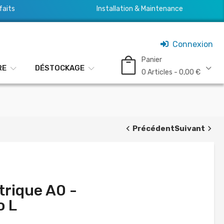
faits
Installation & Maintenance
Connexion
Panier
RE
DÉSTOCKAGE
0 Articles - 0,00 €
Précédent
Suivant
trique A0 -
o L