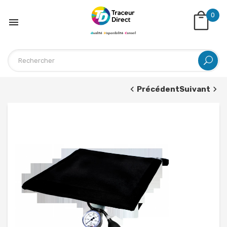
0

Précédent
Suivant