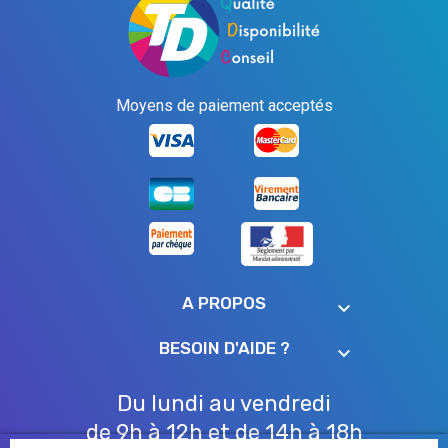
Moyens de paiement acceptés
A PROPOS
keyboard_arrow_down
BESOIN D'AIDE ?
keyboard_arrow_down
Du lundi au vendredi
de 9h à 12h et de 14h à 18h