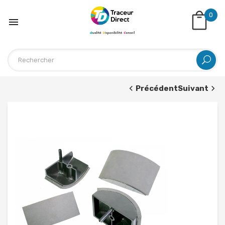
0

Précédent
Suivant