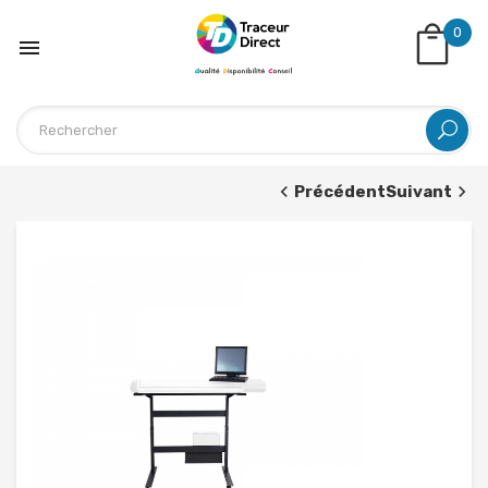
0

Précédent
Suivant