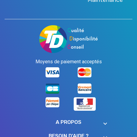
Moyens de paiement acceptés
A PROPOS
keyboard_arrow_down
BESOIN D'AIDE ?