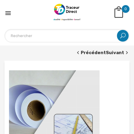
0

Précédent
Suivant