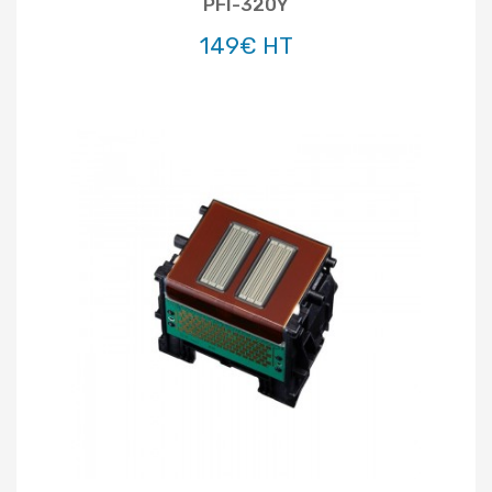
PFI-320Y
149€ HT