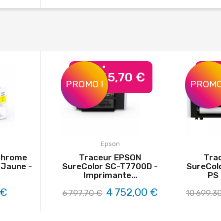
-2 045,70 €
-2
PROMO !
PROMO
Epson
Chrome
Traceur EPSON
Tra
 Jaune -
SureColor SC-T7700D -
SureCol
Imprimante...
PS 
 €
4 752,00 €
6 797,70 €
10 699,3