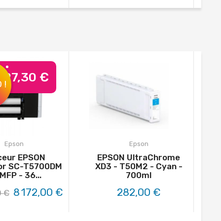
 527,30 €
 !
Epson
Epson
ceur EPSON
EPSON UltraChrome
or SC-T5700DM
XD3 - T50M2 - Cyan -
MFP - 36...
700ml
8 172,00 €
282,00 €
0 €
4