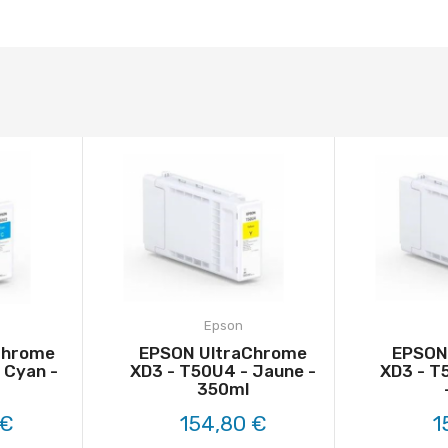
Epson
Chrome
EPSON UltraChrome
EPSON
 Cyan -
XD3 - T50U4 - Jaune -
XD3 - T
350ml
 €
154,80 €
1