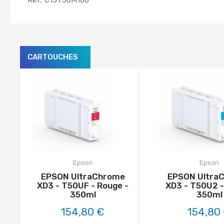
Réf.: C13T50M100
CARTOUCHES
Epson
Epson
EPSON UltraChrome
EPSON Ultra
XD3 - T50UF - Rouge -
XD3 - T50U2 -
350ml
350ml
154,80 €
154,80