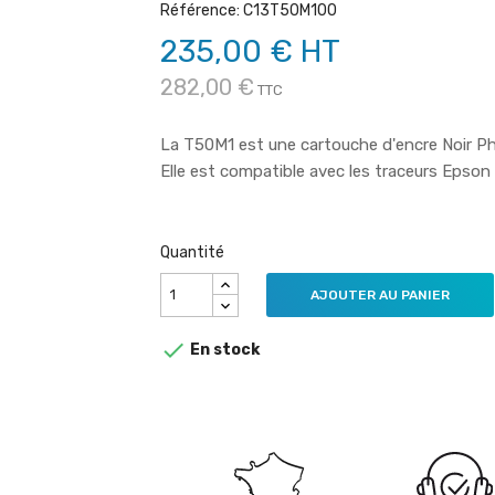
Référence: C13T50M100
235,00 € HT
282,00 €
TTC
La T50M1 est une cartouche d'encre Noir Ph
Elle est compatible avec les traceurs Eps
Quantité
AJOUTER AU PANIER

En stock