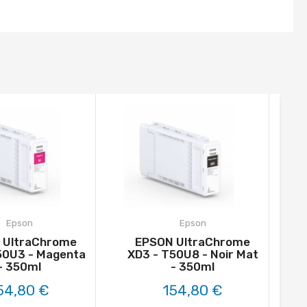
Epson
Epson
 UltraChrome
EPSON UltraChrome
50U3 - Magenta
XD3 - T50U8 - Noir Mat
- 350ml
- 350ml
54,80 €
154,80 €