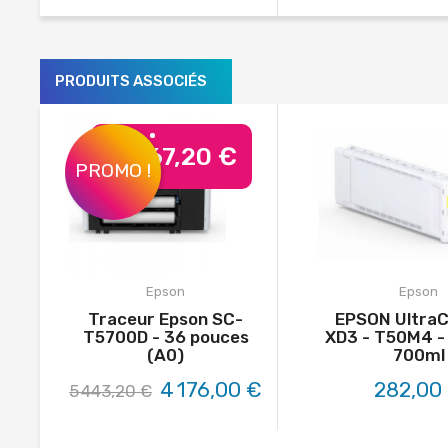
PRODUITS ASSOCIÉS
-1 267,20 €
PROMO !
Epson
Epson
Traceur Epson SC-
EPSON Ultra
T5700D - 36 pouces
XD3 - T50M4 -
(A0)
700ml
4 176,00 €
282,00
5 443,20 €