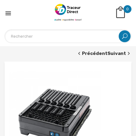
0

Précédent
Suivant