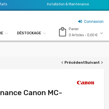
faits
Installation & Maintenance
Connexion
Panier
RE
DÉSTOCKAGE
0 Articles - 0,00 €
Précédent
Suivant
enance Canon MC-