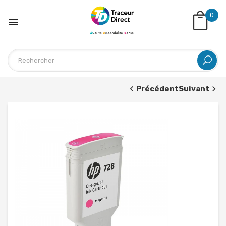
0

Précédent
Suivant