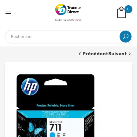
0

Précédent
Suivant