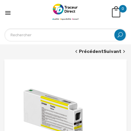
0

Précédent
Suivant