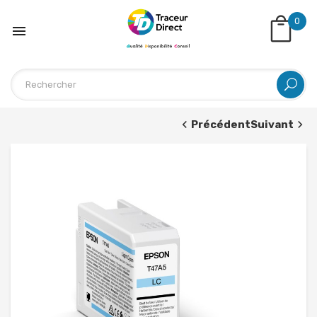
0

Précédent
Suivant