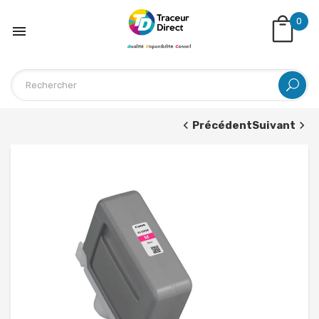
0

Précédent
Suivant