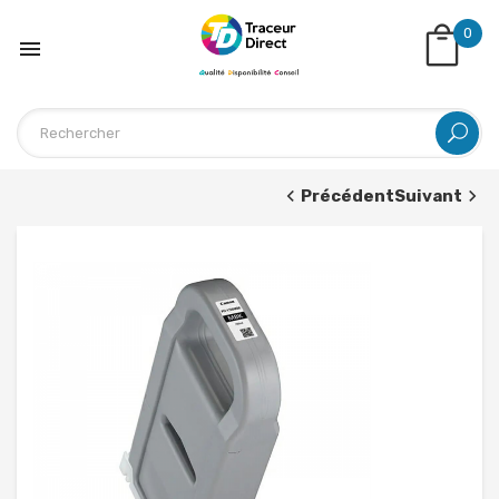
0

Précédent
Suivant