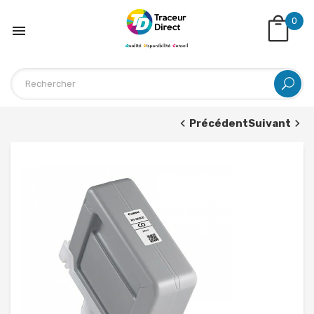
0

Précédent
Suivant