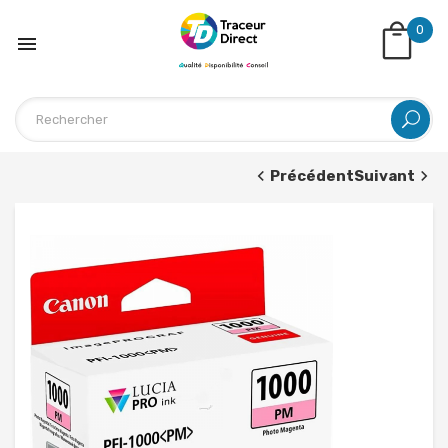
0

Précédent
Suivant