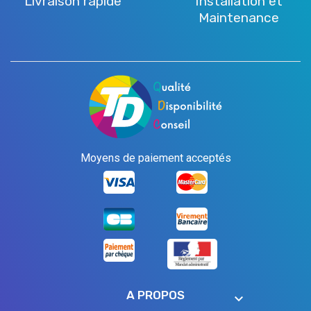
Livraison rapide
Installation et
Maintenance
Moyens de paiement acceptés
A PROPOS
keyboard_arrow_down