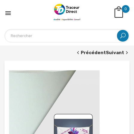
0

Précédent
Suivant