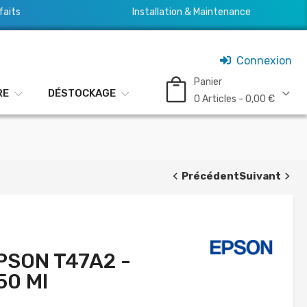
faits
Installation & Maintenance
Connexion
Panier
RE
DÉSTOCKAGE
0 Articles - 0,00 €
Précédent
Suivant
EPSON T47A2 -
50 Ml