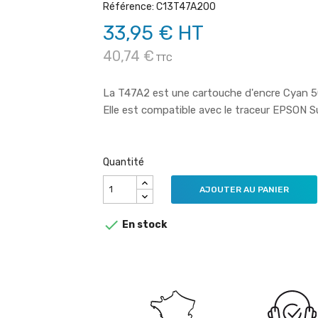
Référence: C13T47A200
33,95 € HT
40,74 €
TTC
La T47A2 est une cartouche d'encre Cyan 5
Elle est compatible avec le traceur EPSON 
Quantité
AJOUTER AU PANIER

En stock